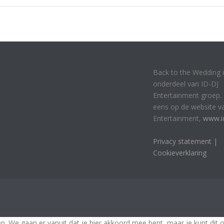
Back to the Wedding 
onderdeel van ID-DJ
Entertainment groep. 
eens op de website v
Entertainment,
www.id
Privacy statement |
Cookieverklaring
. We gaan er vanuit dat je hier akkoord mee bent, maar je kunt dit 