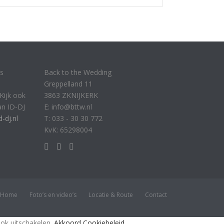
is
Back to the Wedding
Greppelland 11
Kijk ook
3863 ZKNIJKERK
an ID-DJ
E: info@bttw.nl
-dj.nl
T: 033 - 30 30 772
KvK: 65298004
Home
Foto’s en video’s
Locatie & Route
Contact
ook uitschakelen.
Akkoord
Cookiebeleid